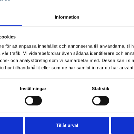
myndig
ån och med år två tillkommer en årsavgift på 239 kr per år.
Sök i S
Information
Registr
Ska 
cookies
bega
e för att anpassa innehållet och annonserna till användarna, tillh
vår trafik. Vi vidarebefordrar även sådana identifierare och anna
nnons- och analysföretag som vi samarbetar med. Dessa kan i sin
har tillhandahållit eller som de har samlat in när du har använt 
Inställningar
Statistik
Tillåt urval