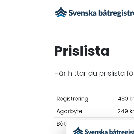
Prislista
Här hittar du prislista f
Registrering
480 k
Ägarbyte
249 k
Båtskylt
195 k