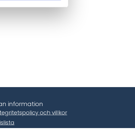
n information
tegritetspolicy och villkor
islista
amtyckesinställningar