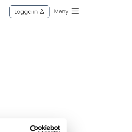
Logga in
trering
byte
danmälan
venska
gistret
jänst
a
a frågor
ringsbolag och