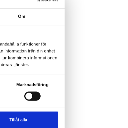
heter
venska båtregistret
Om
eringsskylt
du köpa
gnad båt?
andahålla funktioner för
n information från din enhet
 tur kombinera informationen
deras tjänster.
Marknadsföring
Tillåt alla