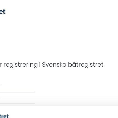
Regis
Ägar
Stöl
ör registrering i Svenska båtregistret.
Om S
båtre
Kundt
r
Prislist
r
Vanlig
r
Försäk