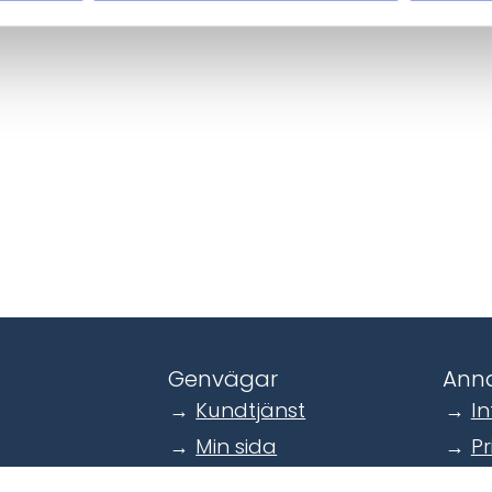
Genvägar
Anna
Kundtjänst
In
Min sida
Pr
Securmark
S